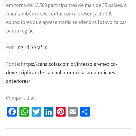
em torno de 13.500 participantes de mais de 35 países. A
feira também deve contar com a presença de 300
expositores que apresentarão tendências fotovoltaicas
para a região.
Por:
Ingrid Serafim
Fonte:
https://canalsolar.com.br/intersolar-mexico-
deve-triplicar-de-tamanho-em-relacao-a-edicoes-
anteriores/
Compartilhar:
Fa
W
T
Li
Pi
E
S
ce
h
wi
n
nt
m
h
b
at
tt
ke
er
ai
ar