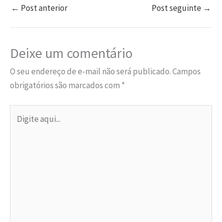
o
sA
er
dI
es
l
e
←
Post anterior
Post seguinte
→
o
p
n
t
k
p
Deixe um comentário
O seu endereço de e-mail não será publicado.
Campos
obrigatórios são marcados com
*
Digite
aqui...