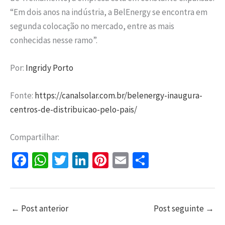
“Em dois anos na indústria, a BelEnergy se encontra em
segunda colocação no mercado, entre as mais
conhecidas nesse ramo”.
Por:
Ingridy Porto
Fonte:
https://canalsolar.com.br/belenergy-inaugura-
centros-de-distribuicao-pelo-pais/
Compartilhar:
Fa
W
T
Li
Pi
E
S
ce
h
wi
n
nt
m
h
b
at
tt
ke
er
ai
ar
o
sA
er
dI
es
l
e
←
Post anterior
Post seguinte
→
o
p
n
t